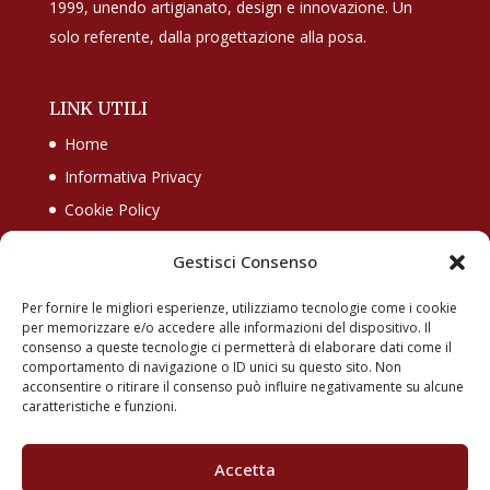
1999, unendo artigianato, design e innovazione. Un
solo referente, dalla progettazione alla posa.
LINK UTILI
Home
Informativa Privacy
Cookie Policy
Gestisci Consenso
CONTATTI
Per fornire le migliori esperienze, utilizziamo tecnologie come i cookie
+39 025 751 4711
per memorizzare e/o accedere alle informazioni del dispositivo. Il
consenso a queste tecnologie ci permetterà di elaborare dati come il
+39 3483914689
comportamento di navigazione o ID unici su questo sito. Non
info@arredamentolegno.it
acconsentire o ritirare il consenso può influire negativamente su alcune
caratteristiche e funzioni.
Via Leonardo Da Vinci, 38, 20089 Rozzano MI
Accetta