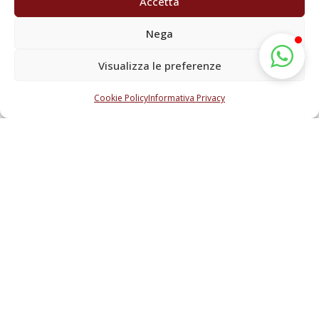
Accetta
espositori mobili e arredi temporanei personalizzati.
La nostra falegnameria contract a Milano è in grado
Nega
di produrre arredi che si montano e smontano con
Visualizza le preferenze
facilità, pensati per il trasporto, la rapidità
d’installazione e la resistenza a sollecitazioni
Cookie Policy
Informativa Privacy
frequenti. L’arredamento fiere non è solo questione
di praticità: deve colpire lo sguardo, raccontare il tuo
brand e farti emergere tra i competitor. Scegliendo
soluzioni artigianali su misura, potrai contare su un
impatto visivo forte, finiture accurate e materiali
coerenti con la tua immagine.
CONTATTACI
SCOPRI DI PIÙ