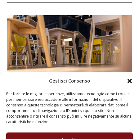
Gestisci Consenso
Per fornire le migliori esperienze, utilizziamo tecnologie come i cookie
per memorizzare e/o accedere alle informazioni del dispositivo. Il
consenso a queste tecnologie ci permetterà di elaborare dati come il
Arredamento fiere ed eventi
comportamento di navigazione o ID unici su questo sito. Non
acconsentire o ritirare il consenso può influire negativamente su alcune
caratteristiche e funzioni.
Per fiere, eventi o temporary showroom, Progetto
Legno realizza strutture modulari, stand fieristici,